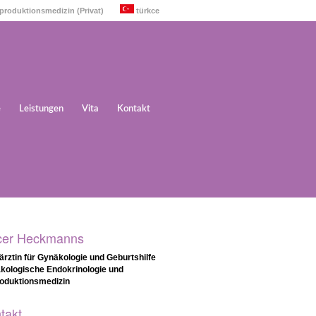
eproduktionsmedizin (Privat)
türkce
e
Leistungen
Vita
Kontakt
cer Heckmanns
ärztin für Gynäkologie und Geburtshilfe
kologische Endokrinologie und
oduktionsmedizin
takt