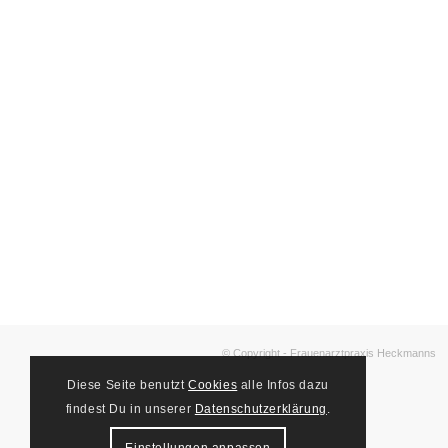
© Copyright - Frauenarztpraxis Heckmanns
Diese Seite benutzt
Cookies
alle Infos dazu
findest Du in unserer
Datenschutzerklärung
.
Einstellungen anpassen