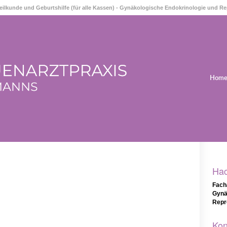
heilkunde und Geburtshilfe (für alle Kassen) - Gynäkologische Endokrinologie und R
Hom
Ha
Fach
Gynä
Repr
Kon