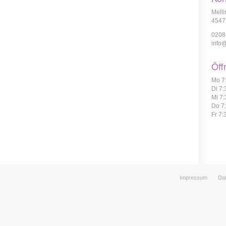
Melli
4547
0208
info
Öff
Mo 7
Di 7
Mi 7:
Do 7
Fr 7:
Impressum
Da