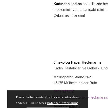
Kadından kadına
ana dilinizde her
probleminiz varsa danışabilirsiniz.
Çekinmeyin, arayin!
Jinekolog Hacer Heckmanns
Kadın Hastalıkları ve Gebelik, Endo
Mellinghofer Straße 262
45475 Mülheim an der Ruhr
0208-757170
info@frauenarztpraxis-heckmanns
Diese Seite benutzt
Cookies
alle Infos dazu
findest Du in unserer
Datenschutzerklärung
.
Teşekkür ederim