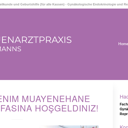
heilkunde und Geburtshilfe (für alle Kassen) - Gynäkologische Endokrinologie und R
Hom
ENIM MUAYENEHANE
Ha
FASINA HOŞGELDINIZ!
Fach
Gynä
Repr
Kon