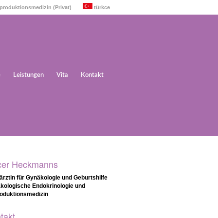
eproduktionsmedizin (Privat)
türkce
e
Leistungen
Vita
Kontakt
cer Heckmanns
ärztin für Gynäkologie und Geburtshilfe
kologische Endokrinologie und
oduktionsmedizin
takt