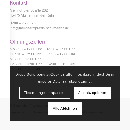
Kontakt
Mellinghofer Straße 262
45475 Mülheim an der Ruhr
0208 – 75 71 70
info@frauenarztpraxis-heckmanns.de
Öffnungszeiten
Mo 7:30 – 12:00 Uhr 14:30 – 17:00 Uhr
Di 7:30 – 12:00 Uhr 14:30 – 17:00 Uhr
Mi 7:30 – 13:00 Uhr
Do 7:30 – 12:00 Uhr 14:30 – 18:00 Uhr
Fr 7:30 – 13:00 Uhr
Diese Seite benutzt
Cookies
alle Infos dazu findest Du in
unserer
Datenschutzerklärung
.
Einstellungen anpassen
Alle akzeptieren
© Copyright - Frauenarztpraxis Heckmanns
Alle Ablehnen
Impressum
Datenschutz
Kontakt
Cookie Einstellungen